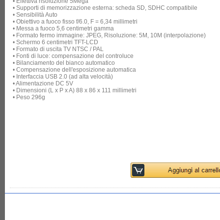
• Effettiva risoluzione 5Mega
• Supporti di memorizzazione esterna: scheda SD, SDHC compatibile
• Sensibilità Auto
• Obiettivo a fuoco fisso f/6.0, F = 6,34 millimetri
• Messa a fuoco 5,6 centimetri gamma
• Formato fermo immagine: JPEG, Risoluzione: 5M, 10M (interpolazione)
• Schermo 6 centimetri TFT-LCD
• Formato di uscita TV NTSC / PAL
• Fonti di luce: compensazione del controluce
• Bilanciamento del bianco automatico
• Compensazione dell'esposizione automatica
• Interfaccia USB 2.0 (ad alta velocità)
• Alimentazione DC 5V
• Dimensioni (L x P x A) 88 x 86 x 111 millimetri
• Peso 296g