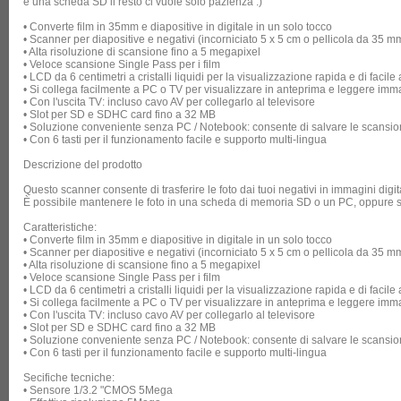
e una scheda SD il resto ci vuole solo pazienza :)
• Converte film in 35mm e diapositive in digitale in un solo tocco
• Scanner per diapositive e negativi (incorniciato 5 x 5 cm o pellicola da 35 m
• Alta risoluzione di scansione fino a 5 megapixel
• Veloce scansione Single Pass per i film
• LCD da 6 centimetri a cristalli liquidi per la visualizzazione rapida e di facil
• Si collega facilmente a PC o TV per visualizzare in anteprima e leggere imm
• Con l'uscita TV: incluso cavo AV per collegarlo al televisore
• Slot per SD e SDHC card fino a 32 MB
• Soluzione conveniente senza PC / Notebook: consente di salvare le scansio
• Con 6 tasti per il funzionamento facile e supporto multi-lingua
Descrizione del prodotto
Questo scanner consente di trasferire le foto dai tuoi negativi in immagini digita
È possibile mantenere le foto in una scheda di memoria SD o un PC, oppure si 
Caratteristiche:
• Converte film in 35mm e diapositive in digitale in un solo tocco
• Scanner per diapositive e negativi (incorniciato 5 x 5 cm o pellicola da 35 m
• Alta risoluzione di scansione fino a 5 megapixel
• Veloce scansione Single Pass per i film
• LCD da 6 centimetri a cristalli liquidi per la visualizzazione rapida e di facil
• Si collega facilmente a PC o TV per visualizzare in anteprima e leggere imm
• Con l'uscita TV: incluso cavo AV per collegarlo al televisore
• Slot per SD e SDHC card fino a 32 MB
• Soluzione conveniente senza PC / Notebook: consente di salvare le scansio
• Con 6 tasti per il funzionamento facile e supporto multi-lingua
Secifiche tecniche:
• Sensore 1/3.2 "CMOS 5Mega