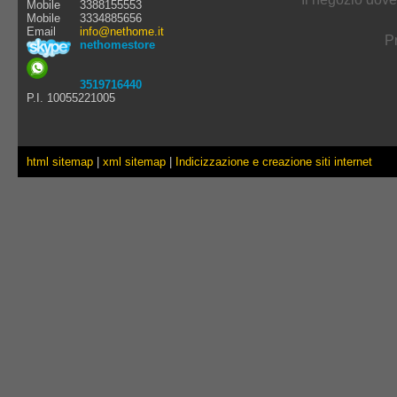
Mobile
3388155553
Mobile
3334885656
Email
info@nethome.it
Pr
nethomestore
3519716440
P.I. 10055221005
html sitemap
|
xml sitemap
|
Indicizzazione e creazione siti internet