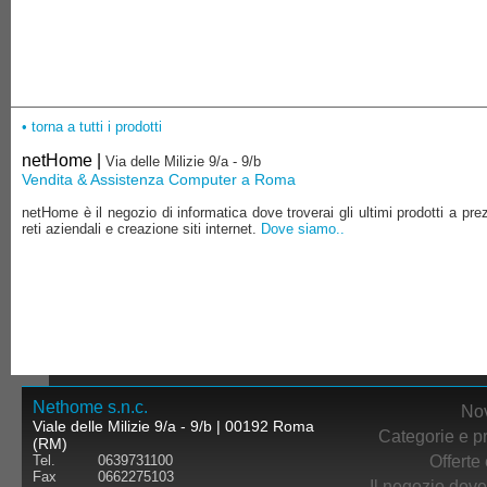
• torna a tutti i prodotti
netHome |
Via delle Milizie 9/a - 9/b
Vendita & Assistenza Computer a Roma
netHome è il negozio di informatica dove troverai gli ultimi prodotti a pre
reti aziendali e creazione siti internet.
Dove siamo..
Nethome s.n.c.
Nov
Viale delle Milizie 9/a - 9/b | 00192 Roma
Categorie e pr
(RM)
Offerte 
Tel.
0639731100
Fax
0662275103
Il negozio dove