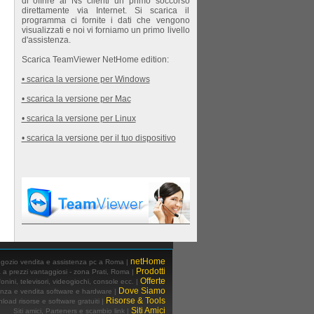
di offrire ai Ns clienti un primo soccorso
direttamente via Internet. Si scarica il
programma ci fornite i dati che vengono
visualizzati e noi vi forniamo un primo livello
d'assistenza.
Scarica TeamViewer NetHome edition:
• scarica la versione per Windows
• scarica la versione per Mac
• scarica la versione per Linux
• scarica la versione per il tuo dispositivo
netHome
egozio vendita e assistenza pc a Roma |
Prodotti
a a prezzi vantaggiosi - zona Prati, Roma |
Offerte
fonini, televisori, videogiochi, console ecc. |
Dove Siamo
enza e vendita software e hardware |
Risorse & Tools
load risorse e software gratuiti |
Siti Amici
Siti amici, Parteners e scambio link |