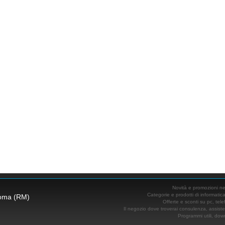
Novità e promozioni n
Categorie e prodotti di informatic
 Roma (RM)
Offerte e sconti su pc, tele
Il negozio dove troverai consulenza, assist
Programmi utili, down