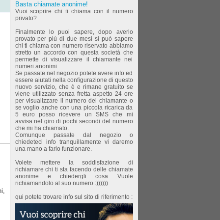
Basta chiamate anonime!
Vuoi scoprire chi ti chiama con il numero
privato?
Finalmente lo puoi sapere, dopo averlo
provato per più di due mesi si può sapere
chi ti chiama con numero riservato abbiamo
stretto un accordo con questa società che
permette di visualizzare il chiamante nei
numeri anonimi.
Se passate nel negozio potete avere info ed
essere aiutati nella configurazione di questo
nuovo servizio, che è e rimane gratuito se
viene utilizzato senza fretta aspetto 24 ore
per visualizzare il numero del chiamante o
se voglio anche con una piccola ricarica da
5 euro posso ricevere un SMS che mi
avvisa nel giro di pochi secondi del numero
che mi ha chiamato.
Comunque passate dal negozio o
chiedeteci info tranquillamente vi daremo
una mano a farlo funzionare.
Volete mettere la soddisfazione di
richiamare chi ti sta facendo delle chiamate
anonime e chiedergli cosa Vuole
richiamandolo al suo numero :))))))
i,
qui potete trovare info sul sito di riferimento :