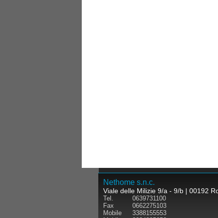
Nethome s.n.c.
Viale delle Milizie 9/a - 9/b | 00192
Tel.
0639731100
Fax
0662275103
Mobile
3388155553