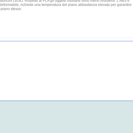
ttoncini LEGO. Rispetto al PLA gli oggetti risultanti sono meno resistenti. L’ABS è
eformabile, richiede una temperatura del piano abbastanza elevata per garantire
 piano stesso.