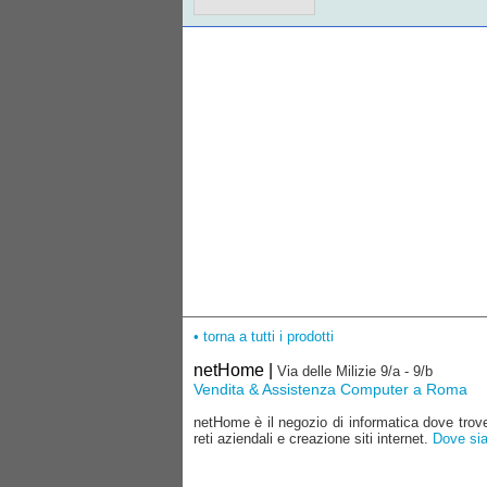
• torna a tutti i prodotti
netHome |
Via delle Milizie 9/a - 9/b
Vendita & Assistenza Computer a Roma
netHome è il negozio di informatica dove trover
reti aziendali e creazione siti internet.
Dove si