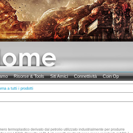
iamo
Risorse & Tools
Siti Amici
Connettività
Coin Op
orna a tutti i prodotti
imero termoplastico derivato dal petrolio utilizzato industrialmente per produrre