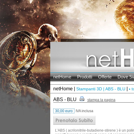
netHome
Prodotti
Offerte
Dove S
netHome |
|
Stampanti 3D | ABS - BLU
• t
ABS - BLU
stampa la pagina
30,00 euro
IVA inclusa
L’ABS ( acrilonitrile-butadiene-stirene ) è un pol