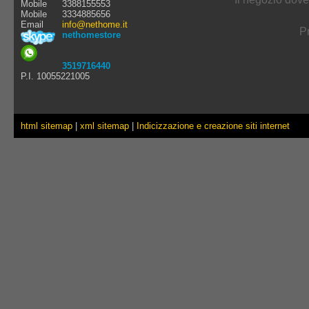
Mobile
3388155553
Mobile
3334885656
Email
info@nethome.it
Pr
nethomestore
3519716440
P.I. 10055221005
html sitemap
|
xml sitemap
|
Indicizzazione e creazione siti internet