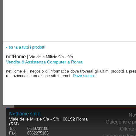
• torna a tutti i prodotti
netHome |
Via delle Milizie 9/a - 9/b
Vendita & Assistenza Computer a Roma
netHome è il negozio di informatica dove troverai gli ultimi prodotti a pre
reti aziendali e creazione siti internet.
Dove siamo..
Nethome s.n.c.
Nov
Viale delle Milizie 9/a - 9/b | 00192 Roma
Categorie e pr
(RM)
Offerte 
Tel.
0639731100
Fax
0662275103
Il negozio dove