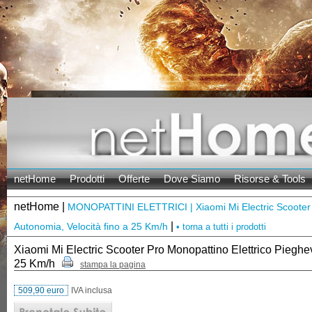
netHome
Prodotti
Offerte
Dove Siamo
Risorse & Tools
netHome |
MONOPATTINI ELETTRICI | Xiaomi Mi Electric Scooter P
|
Autonomia, Velocità fino a 25 Km/h
• torna a tutti i prodotti
Xiaomi Mi Electric Scooter Pro Monopattino Elettrico Pieghe
25 Km/h
stampa la pagina
509,90 euro
IVA inclusa