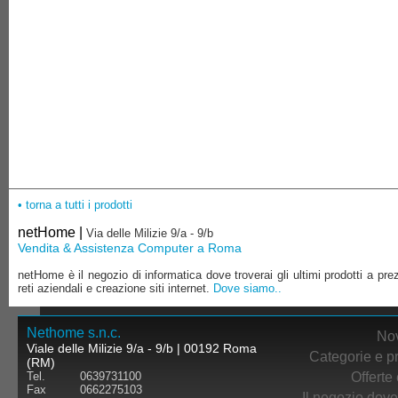
• torna a tutti i prodotti
netHome |
Via delle Milizie 9/a - 9/b
Vendita & Assistenza Computer a Roma
netHome è il negozio di informatica dove troverai gli ultimi prodotti a pre
reti aziendali e creazione siti internet.
Dove siamo..
Nethome s.n.c.
Nov
Viale delle Milizie 9/a - 9/b | 00192 Roma
Categorie e pr
(RM)
Offerte 
Tel.
0639731100
Fax
0662275103
Il negozio dove