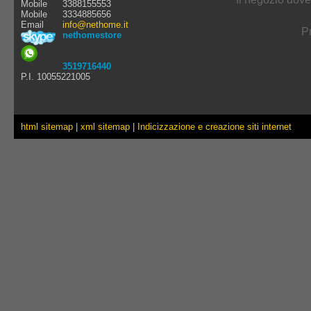
Mobile
3388155553
Mobile
3334885656
Email
info@nethome.it
Pr
nethomestore
3519716440
P.I. 10055221005
html sitemap
|
xml sitemap
|
Indicizzazione e creazione siti internet