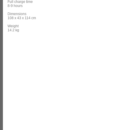
Full charge time
8-9 hours
Dimensions
108 x 43 x 114 cm
Weight
14.2 kg