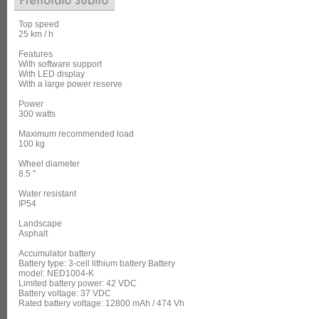
Top speed
25 km / h
Features
With software support
With LED display
With a large power reserve
Power
300 watts
Maximum recommended load
100 kg
Wheel diameter
8.5 ''
Water resistant
IP54
Landscape
Asphalt
Accumulator battery
Battery type: 3-cell lithium battery Battery
model: NED1004-K
Limited battery power: 42 VDC
Battery voltage: 37 VDC
Rated battery voltage: 12800 mAh / 474 Vh