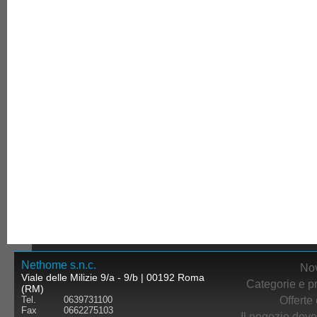
Nethome s.n.c.
Nov
Viale delle Milizie 9/a - 9/b | 00192 Roma
Categorie e pr
(RM)
Offerte 
Tel.
0639731100
Fax
0662275103
Il negozio dove