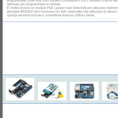
programmata come una UNO tramite il connettore FTDI. L'Arduino USB-to-Seria
utilizzato per programmare la scheda.
E' inoltre incluso un modulo PoE ( power-over-Ethernet) per utilizzare l'aliment
standard IEEE802.3af e funziona con tutti i dispositivi che utilizzano lo stesso
Questa versione include il convertitore Arduino USB-to-Serial.