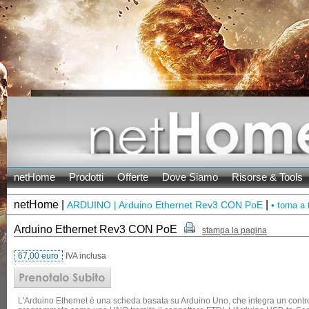
netHome
Prodotti
Offerte
Dove Siamo
Risorse & Tools
netHome |
|
ARDUINO | Arduino Ethernet Rev3 CON PoE
• torna a t
Arduino Ethernet Rev3 CON PoE
stampa la pagina
67,00 euro
IVA inclusa
L'Arduino Ethernet è una scheda basata su Arduino Uno, che integra un cont