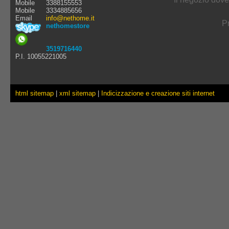
Mobile
3388155553
Mobile
3334885656
Email
info@nethome.it
Pr
nethomestore
3519716440
P.I. 10055221005
html sitemap
|
xml sitemap
|
Indicizzazione e creazione siti internet